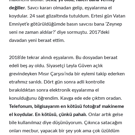
değiller
. Savcı kararı olmadan gelip, eşyalarıma el
koydular. 24 saat gözaltında tutuldum. Ertesi gün Vatan
Emniyet’e götürüldüğümde basın savcısı bana ‘Zeynep
seni ne zaman aldılar?’ diye sormuştu. 2017’deki
davadan yeni beraat ettim.
2018’de tekrar alındı eşyalarım. Bu dosyadan beraat
edeli beş ay oldu. Siyasetçi Leyla Güven açlık
grevindeyken Mısır Çarşısı’nda bir eylemi takip ederken
etrafımız sarıldı. Dört gün sonra adli kontrolle
bırakıldıktan sonra elektronik eşyalarıma el
konulduğunu öğrendim. Kavga ede ede çıktım oradan.
Telefonum, bilgisayarım en kötüsü fotoğraf makineme
el koydular. En kötüsü, çünkü pahalı.
Onlar artık gelse
bile kullanılmaz diye düşünüyorum. Çıkınca satacağım
onları mecbur, yapacak bir şey yok ama çok üzüldüm