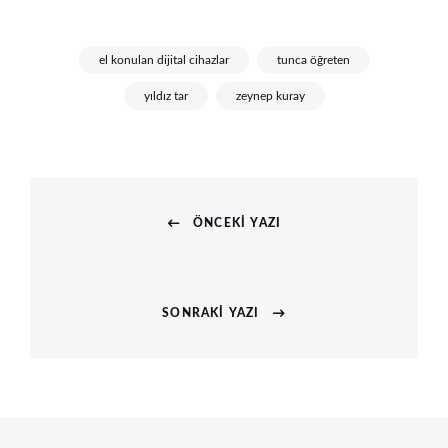
el konulan dijital cihazlar
tunca öğreten
yıldız tar
zeynep kuray
Yazı
ÖNCEKI YAZI
gezinmesi
Previous
post:
SONRAKI YAZI
Next
post: