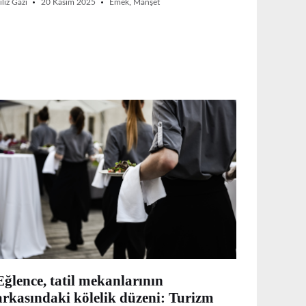
iliz Gazi
20 Kasım 2025
Emek
,
Manşet
Eğlence, tatil mekanlarının
arkasındaki kölelik düzeni: Turizm