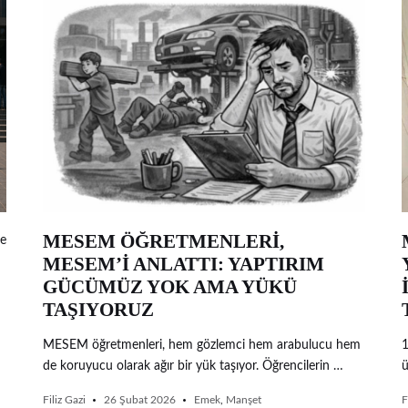
MESEM ÖĞRETMENLERİ,
ne
MESEM’İ ANLATTI: YAPTIRIM
GÜCÜMÜZ YOK AMA YÜKÜ
TAŞIYORUZ
MESEM öğretmenleri, hem gözlemci hem arabulucu hem
1
de koruyucu olarak ağır bir yük taşıyor. Öğrencilerin …
ü
Filiz Gazi
26 Şubat 2026
Emek
,
Manşet
F