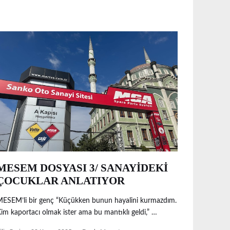
MESEM DOSYASI 3/ SANAYİDEKİ
ÇOCUKLAR ANLATIYOR
ESEM’li bir genç “Küçükken bunun hayalini kurmazdım.
im kaportacı olmak ister ama bu mantıklı geldi,” …