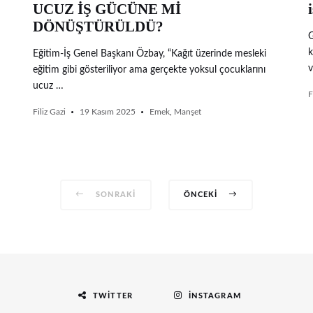
UCUZ İŞ GÜCÜNE Mİ
i
DÖNÜŞTÜRÜLDÜ?
G
k
Eğitim-İş Genel Başkanı Özbay, “Kağıt üzerinde mesleki
v
eğitim gibi gösteriliyor ama gerçekte yoksul çocuklarını
ucuz …
F
Filiz Gazi
19 Kasım 2025
Emek
,
Manşet
SONRAKI
ÖNCEKI
TWITTER
İNSTAGRAM