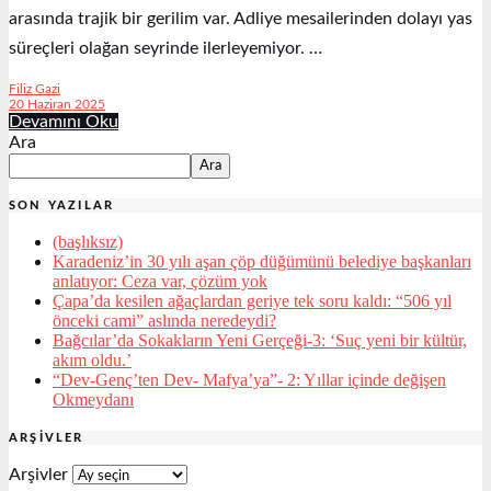
arasında trajik bir gerilim var. Adliye mesailerinden dolayı yas
süreçleri olağan seyrinde ilerleyemiyor. …
Filiz Gazi
20 Haziran 2025
Devamını Oku
Ara
Ara
SON YAZILAR
(başlıksız)
Karadeniz’in 30 yılı aşan çöp düğümünü belediye başkanları
anlatıyor: Ceza var, çözüm yok
Çapa’da kesilen ağaçlardan geriye tek soru kaldı: “506 yıl
önceki cami” aslında neredeydi?
Bağcılar’da Sokakların Yeni Gerçeği-3: ‘Suç yeni bir kültür,
akım oldu.’
“Dev-Genç’ten Dev- Mafya’ya”- 2: Yıllar içinde değişen
Okmeydanı
ARŞIVLER
Arşivler