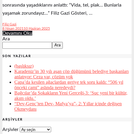
sonrasında yaşadıklarını anlattı: “Vida, tel, plak… Bunlarla
yaşamak zorundayız…” Filiz Gazi Gösteri, …
Filiz Gazi
8 Nisan 2021
10 Haziran 2025
Devamını Oku
Ara
Ara
SON YAZILAR
(başlıksız)
Karadeniz’in 30 yılı aşan çöp düğümünü belediye başkanları
anlatıyor: Ceza var, çözüm yok
Çapa’da kesilen ağaçlardan geriye tek soru kaldı: “506 yıl
önceki cami” aslında neredeydi?
Bağcılar’da Sokakların Yeni Gerçeği-3: ‘Suç yeni bir kültür,
akım oldu.’
“Dev-Genç’ten Dev- Mafya’ya”- 2: Yıllar içinde değişen
Okmeydanı
ARŞIVLER
Arşivler