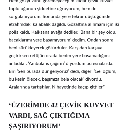
Hem gökyüzünü göremeyeceğim kadar çevik kuvvet
topluluğunun şiddetine uğruyorum, hem de
sorgulanıyorum. Sonunda yere tekrar düştüğümde
etrafımdaki kalabalık dağıldı. Gözaltına alınmam için iki
polis kaldı. Kalksana ayağa dediler, ‘Bana bir şey oldu,
bacaklarımı yere basamıyorum’ dedim. Ondan sonra
beni sürükleyerek götürdüler. Karşıdan karşıya
geçirirken refüjün orada benim yere basamadığımı
anladılar. ‘Ambulans çağırın’ diyordum bu esnalarda.
Biri ‘Sen burada dur geliyoruz’ dedi, diğeri ‘Gel oğlum,
bu kesin ölecek, başımıza bela olacak’ diyordu.
Aralarında tartıştılar. Nihayetinde kaçıp gittiler.”
‘ÜZERİMDE 42 ÇEVİK KUVVET
VARDI, SAĞ ÇIKTIĞIMA
ŞAŞIRIYORUM’