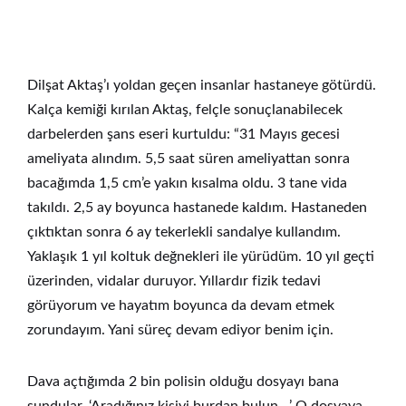
Dilşat Aktaş’ı yoldan geçen insanlar hastaneye götürdü.
Kalça kemiği kırılan Aktaş, felçle sonuçlanabilecek
darbelerden şans eseri kurtuldu: “31 Mayıs gecesi
ameliyata alındım. 5,5 saat süren ameliyattan sonra
bacağımda 1,5 cm’e yakın kısalma oldu. 3 tane vida
takıldı. 2,5 ay boyunca hastanede kaldım. Hastaneden
çıktıktan sonra 6 ay tekerlekli sandalye kullandım.
Yaklaşık 1 yıl koltuk değnekleri ile yürüdüm. 10 yıl geçti
üzerinden, vidalar duruyor. Yıllardır fizik tedavi
görüyorum ve hayatım boyunca da devam etmek
zorundayım. Yani süreç devam ediyor benim için.
Dava açtığımda 2 bin polisin olduğu dosyayı bana
sundular. ‘Aradığınız kişiyi burdan bulun…’ O dosyaya