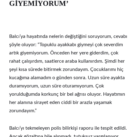
GİYEMİYORUM’
Balcı’ya hayatında nelerin değiştiğini soruyorum, cevabı
şöyle oluyor: “Topuklu ayakkabı giymeyi çok severdim
artık giyemiyorum. Önceden her yere giderdim, çok
rahat çalışırdım, saatlerce araba kullanırdım. Şimdi her
şeyi kısa sürede bitirmek zorundayım. Çocuklarımı hiç
kucağıma alamadım o günden sonra. Uzun süre ayakta
duramıyorum, uzun süre oturamıyorum. Çok
yorulduğumda korkunç bir bel ağrısı oluyor. Hayatımın
her alanına sirayet eden ciddi bir arazla yaşamak
zorundayım.”
Balcı’yı tekmeleyen polis bilirkişi raporu ile tespit edildi.
Ancak gözaltına bile alınmadı, tutuksuz yargılanıyor.