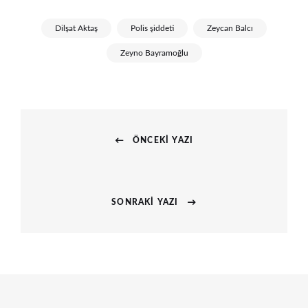
Dilşat Aktaş
Polis şiddeti
Zeycan Balcı
Zeyno Bayramoğlu
Yazı
ÖNCEKI YAZI
gezinmesi
Previous
post:
SONRAKI YAZI
Next
post: