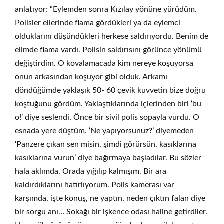
anlatıyor: “Eylemden sonra Kızılay yönüne yürüdüm.
Polisler ellerinde flama gördükleri ya da eylemci
olduklarını düşündükleri herkese saldırıyordu. Benim de
elimde flama vardı. Polisin saldırısını görünce yönümü
değiştirdim. O kovalamacada kim nereye koşuyorsa
onun arkasından koşuyor gibi olduk. Arkamı
döndüğümde yaklaşık 50- 60 çevik kuvvetin bize doğru
koştuğunu gördüm. Yaklaştıklarında içlerinden biri ‘bu
o!’ diye seslendi. Önce bir sivil polis sopayla vurdu. O
esnada yere düştüm. ‘Ne yapıyorsunuz?’ diyemeden
‘Panzere çıkan sen misin, şimdi görürsün, kasıklarına
kasıklarına vurun’ diye bağırmaya başladılar. Bu sözler
hala aklımda. Orada yığılıp kalmışım. Bir ara
kaldırdıklarını hatırlıyorum. Polis kamerası var
karşımda, işte konuş, ne yaptın, neden çıktın falan diye
bir sorgu anı… Sokağı bir işkence odası haline getirdiler.