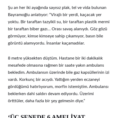
Şu an her iki ayağında sayısız plak, tel ve vida bulunan
Bayramoğlu anlatıyor: “Virajlı bir yerdi, kaçacak yer
yoktu. Bir taraftan tazyikli su, bir taraftan plastik mermi
bir taraftan biber gazı… Orası savaş alanıydı. Göz gözü
görmüyor, kimse kimseye sahip çıkamıyor, basın bile
görüntü alamıyordu. İnsanlar kaçamadılar.
8 metre yüksekten düştüm. Hastane bir iki dakikalık
mesafede olmasına rağmen bir saate yakın ambulans
bekledim. Ambulansın üzerinde bile gaz kapsüllerinin izi
vardı. Korkunç bir acıydı. Yattığım yerden eczaneyi
gördüğümü hatırlıyorum, morfin istemiştim. Ambulansı
beklerken dahi saldırı devam ediyordu. Üzerimi
örtttüler, daha fazla bir şey gelmesin diye.”
‘ÜÇ SENEDE 6 AMELİYAT