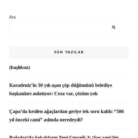
Ara
SON YAZILAR
(başlıksız)
Karadeniz’in 30 yılı aşan çöp düğümünü belediye
başkanları anlatıyor: Ceza var, çözüm yok
Çapa’da kesilen ağaçlardan geriye tek soru kaldı: “506
yıl önceki cami” aslında neredeydi?
Bağcılar’da Sokakların Yeni Gerçeği-3: ‘Suç yeni bir