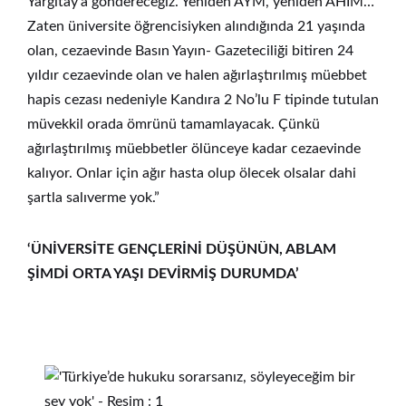
Yargıtay’a göndereceğiz. Yeniden AYM, yeniden AHİM…
Zaten üniversite öğrencisiyken alındığında 21 yaşında
olan, cezaevinde Basın Yayın- Gazeteciliği bitiren 24
yıldır cezaevinde olan ve halen ağırlaştırılmış müebbet
hapis cezası nedeniyle Kandıra 2 No’lu F tipinde tutulan
müvekkil orada ömrünü tamamlayacak. Çünkü
ağırlaştırılmış müebbetler ölünceye kadar cezaevinde
kalıyor. Onlar için ağır hasta olup ölecek olsalar dahi
şartla salıverme yok.”
‘ÜNİVERSİTE GENÇLERİNİ DÜŞÜNÜN, ABLAM
ŞİMDİ ORTA YAŞI DEVİRMİŞ DURUMDA’