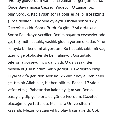
“Her ay gidiyordum yanına. O zamanlar gençtim daha.
Önce Bayrampaşa Cezaevin’ndeydi. O zaman biz
bilmiyorduk. Kaç aydan sonra polisler gelip, işte kızınız
şurda dediler. O dönem öyleydi. Ondan sonra 12 yıl
Gebze’de kaldı. Sonra Burdur’a gitti. 2 yıl orda kaldı.
Sonra Bakırköy’e verdiler. Benim hayatım cezaevlerinde
geçti. Şimdi hastalık, yaşlılık gidemiyorum o kadar. Yine
iki ayda bir kendimi atıyordum. Bu hastalık çıktı. 65 yaş
üzeri diye otobüsler de beni almıyor. Görüntülü
telefonla görseydim, o da iyiydi. O da yasak. Ben
mesela bugün bindim. Yarın görüştür. Görüşten çıkıp
Diyarbakır’a geri dönüyorum. 25 yıldır böyle. Ben neler
çektim bir Allah bilir, bir ben bilirim. Babası 17 yıldır
vefat etmiş. Babasından kalan aylığım var. Ben o
parayla gidip gelip ona da gönderiyordum. Gazeteci
olacağım diye tutturdu. Marmara Üniversitesi’ni
kazandı. Mezun olacağı yıl bu olay başına geldi. Çok