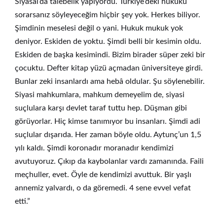
Siyasal’da talebelik yapıyordu. Türkiye’deki hukuku
sorarsanız söyleyeceğim hiçbir şey yok. Herkes biliyor.
Şimdinin meselesi değil o yani. Hukuk mukuk yok
deniyor. Eskiden de yoktu. Şimdi belli bir kesimin oldu.
Eskiden de başka kesimindi. Bizim birader süper zeki bir
çocuktu. Defter kitap yüzü açmadan üniversiteye girdi.
Bunlar zeki insanlardı ama hebâ oldular. Şu söylenebilir.
Siyasi mahkumlara, mahkum demeyelim de, siyasi
suçlulara karşı devlet taraf tuttu hep. Düşman gibi
görüyorlar. Hiç kimse tanımıyor bu insanları. Şimdi adi
suçlular dışarıda. Her zaman böyle oldu. Aytunç’un 1,5
yılı kaldı. Şimdi koronadır moranadır kendimizi
avutuyoruz. Çıkıp da kaybolanlar vardı zamanında. Faili
meçhuller, evet. Öyle de kendimizi avuttuk. Bir yaşlı
annemiz yalvardı, o da göremedi. 4 sene evvel vefat
etti.”