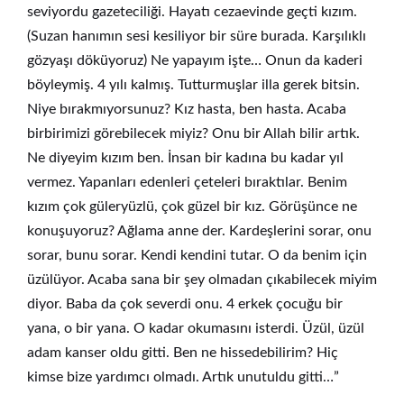
seviyordu gazeteciliği. Hayatı cezaevinde geçti kızım.
(Suzan hanımın sesi kesiliyor bir süre burada. Karşılıklı
gözyaşı döküyoruz) Ne yapayım işte… Onun da kaderi
böyleymiş. 4 yılı kalmış. Tutturmuşlar illa gerek bitsin.
Niye bırakmıyorsunuz? Kız hasta, ben hasta. Acaba
birbirimizi görebilecek miyiz? Onu bir Allah bilir artık.
Ne diyeyim kızım ben. İnsan bir kadına bu kadar yıl
vermez. Yapanları edenleri çeteleri bıraktılar. Benim
kızım çok güleryüzlü, çok güzel bir kız. Görüşünce ne
konuşuyoruz? Ağlama anne der. Kardeşlerini sorar, onu
sorar, bunu sorar. Kendi kendini tutar. O da benim için
üzülüyor. Acaba sana bir şey olmadan çıkabilecek miyim
diyor. Baba da çok severdi onu. 4 erkek çocuğu bir
yana, o bir yana. O kadar okumasını isterdi. Üzül, üzül
adam kanser oldu gitti. Ben ne hissedebilirim? Hiç
kimse bize yardımcı olmadı. Artık unutuldu gitti…”