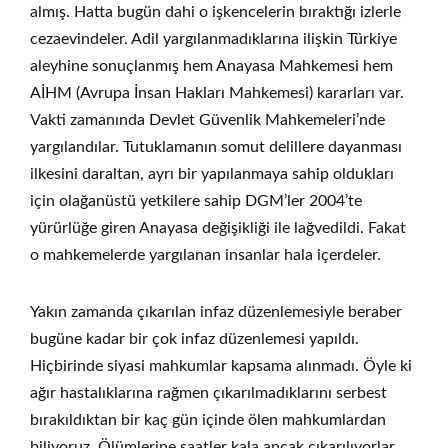
almış. Hatta bugün dahi o işkencelerin bıraktığı izlerle
cezaevindeler. Adil yargılanmadıklarına ilişkin Türkiye
aleyhine sonuçlanmış hem Anayasa Mahkemesi hem
AİHM (Avrupa İnsan Hakları Mahkemesi) kararları var.
Vakti zamanında Devlet Güvenlik Mahkemeleri’nde
yargılandılar. Tutuklamanın somut delillere dayanması
ilkesini daraltan, ayrı bir yapılanmaya sahip oldukları
için olağanüstü yetkilere sahip DGM’ler 2004’te
yürürlüğe giren Anayasa değişikliği ile lağvedildi. Fakat
o mahkemelerde yargılanan insanlar hala içerdeler.
Yakın zamanda çıkarılan infaz düzenlemesiyle beraber
bugüne kadar bir çok infaz düzenlemesi yapıldı.
Hiçbirinde siyasi mahkumlar kapsama alınmadı. Öyle ki
ağır hastalıklarına rağmen çıkarılmadıklarını serbest
bırakıldıktan bir kaç gün içinde ölen mahkumlardan
biliyoruz. Ölümlerine saatler kala ancak çıkarılıyorlar.