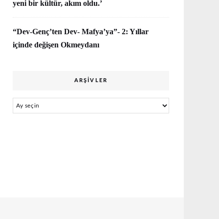
yeni bir kültür, akım oldu.’
“Dev-Genç’ten Dev- Mafya’ya”- 2: Yıllar
içinde değişen Okmeydanı
ARŞIVLER
Arşivler