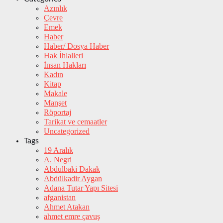
Azınlık
Çevre
Emek
Haber
Haber/ Dosya Haber
Hak İhlalleri
İnsan Hakları
Kadın
Kitap
Makale
Manşet
Röportaj
Tarikat ve cemaatler
Uncategorized
Tags
19 Aralık
A. Negri
Abdulbaki Dakak
Abdülkadir Aygan
Adana Tutar Yapı Sitesi
afganistan
Ahmet Atakan
ahmet emre çavuş