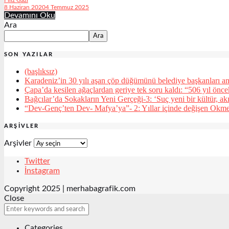
8 Haziran 2020
4 Temmuz 2025
Devamını Oku
Ara
Ara
SON YAZILAR
(başlıksız)
Karadeniz’in 30 yılı aşan çöp düğümünü belediye başkanları an
Çapa’da kesilen ağaçlardan geriye tek soru kaldı: “506 yıl önc
Bağcılar’da Sokakların Yeni Gerçeği-3: ‘Suç yeni bir kültür, ak
“Dev-Genç’ten Dev- Mafya’ya”- 2: Yıllar içinde değişen Okm
ARŞIVLER
Arşivler
Twitter
İnstagram
Copyright 2025 | merhabagrafik.com
Close
Categories