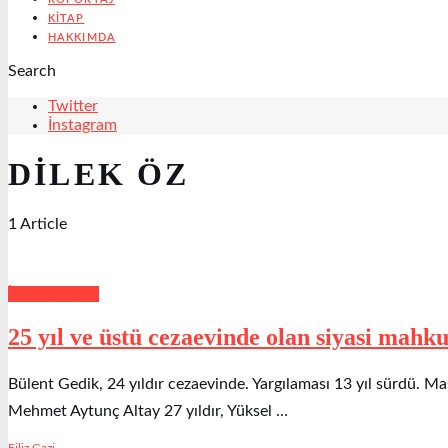
KITAP
HAKKIMDA
Search
Twitter
İnstagram
DILEK ÖZ
1 Article
İnsan Hakları
25 yıl ve üstü cezaevinde olan siyasi mahk
Bülent Gedik, 24 yıldır cezaevinde. Yargılaması 13 yıl sürdü. 
Mehmet Aytunç Altay 27 yıldır, Yüksel …
Filiz Gazi