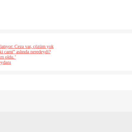
latıyor: Ceza var, çözüm yok
eki cami” aslında neredeydi?
ım oldu.’
eydanı