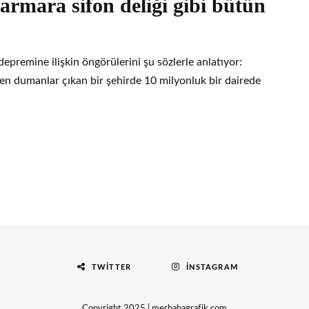
armara sifon deliği gibi bütün
premine ilişkin öngörülerini şu sözlerle anlatıyor:
en dumanlar çıkan bir şehirde 10 milyonluk bir dairede
TWITTER
İNSTAGRAM
Copyright 2025 | merhabagrafik.com