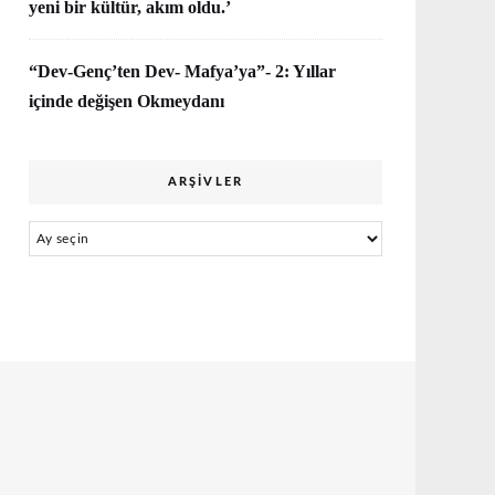
yeni bir kültür, akım oldu.’
“Dev-Genç’ten Dev- Mafya’ya”- 2: Yıllar
içinde değişen Okmeydanı
ARŞIVLER
Arşivler