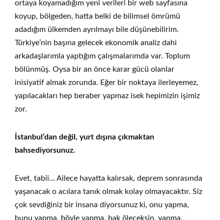
ortaya koyamadığım yeni verileri bir web sayfasına
koyup, bölgeden, hatta belki de bilimsel ömrümü
adadığım ülkemden ayrılmayı bile düşünebilirim.
Türkiye’nin başına gelecek ekonomik analiz dahi
arkadaşlarımla yaptığım çalışmalarımda var. Toplum
bölünmüş. Oysa bir an önce karar gücü olanlar
inisiyatif almak zorunda. Eğer bir noktaya ilerleyemez,
yapılacakları hep beraber yapmaz isek hepimizin işimiz
zor.
İstanbul’dan değil, yurt dışına çıkmaktan
bahsediyorsunuz.
Evet, tabii… Ailece hayatta kalırsak, deprem sonrasında
yaşanacak o acılara tanık olmak kolay olmayacaktır. Siz
çok sevdiğiniz bir insana diyorsunuz ki, onu yapma,
bunu yapma, böyle yapma, bak öleceksin, yapma,