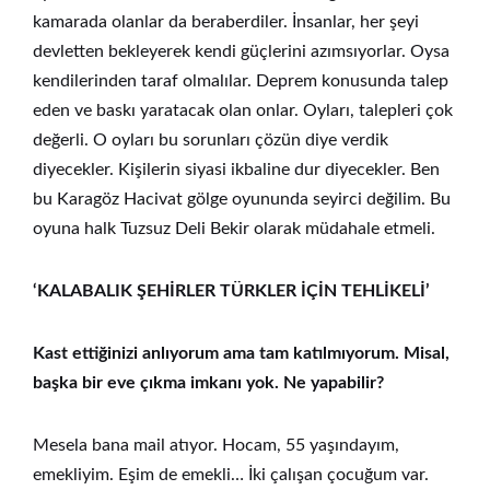
kamarada olanlar da beraberdiler. İnsanlar, her şeyi
devletten bekleyerek kendi güçlerini azımsıyorlar. Oysa
kendilerinden taraf olmalılar. Deprem konusunda talep
eden ve baskı yaratacak olan onlar. Oyları, talepleri çok
değerli. O oyları bu sorunları çözün diye verdik
diyecekler. Kişilerin siyasi ikbaline dur diyecekler. Ben
bu Karagöz Hacivat gölge oyununda seyirci değilim. Bu
oyuna halk Tuzsuz Deli Bekir olarak müdahale etmeli.
‘KALABALIK ŞEHİRLER TÜRKLER İÇİN TEHLİKELİ’
Kast ettiğinizi anlıyorum ama tam katılmıyorum. Misal,
başka bir eve çıkma imkanı yok. Ne yapabilir?
Mesela bana mail atıyor. Hocam, 55 yaşındayım,
emekliyim. Eşim de emekli… İki çalışan çocuğum var.