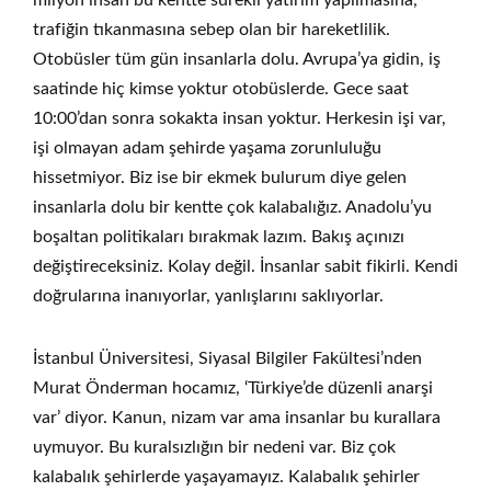
milyon insan bu kentte sürekli yatırım yapılmasına,
trafiğin tıkanmasına sebep olan bir hareketlilik.
Otobüsler tüm gün insanlarla dolu. Avrupa’ya gidin, iş
saatinde hiç kimse yoktur otobüslerde. Gece saat
10:00’dan sonra sokakta insan yoktur. Herkesin işi var,
işi olmayan adam şehirde yaşama zorunluluğu
hissetmiyor. Biz ise bir ekmek bulurum diye gelen
insanlarla dolu bir kentte çok kalabalığız. Anadolu’yu
boşaltan politikaları bırakmak lazım. Bakış açınızı
değiştireceksiniz. Kolay değil. İnsanlar sabit fikirli. Kendi
doğrularına inanıyorlar, yanlışlarını saklıyorlar.
İstanbul Üniversitesi, Siyasal Bilgiler Fakültesi’nden
Murat Önderman hocamız, ‘Türkiye’de düzenli anarşi
var’ diyor. Kanun, nizam var ama insanlar bu kurallara
uymuyor. Bu kuralsızlığın bir nedeni var. Biz çok
kalabalık şehirlerde yaşayamayız. Kalabalık şehirler