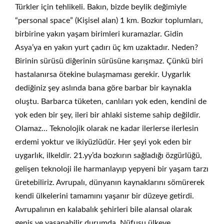
Türkler için tehlikeli. Bakın, bizde beylik değimiyle
“personal space” (Kişisel alan) 1 km. Bozkır toplumları,
birbirine yakın yaşam birimleri kuramazlar. Gidin
Asya’ya en yakın yurt çadırı üç km uzaktadır. Neden?
Birinin sürüsü diğerinin sürüsüne karışmaz. Çünkü biri
hastalanırsa ötekine bulaşmaması gerekir. Uygarlık
dediğiniz şey aslında bana göre barbar bir kaynakla
oluştu. Barbarca tüketen, canlıları yok eden, kendini de
yok eden bir şey, ileri bir ahlaki sisteme sahip değildir.
Olamaz… Teknolojik olarak ne kadar ilerlerse ilerlesin
erdemi yoktur ve ikiyüzlüdür. Her şeyi yok eden bir
uygarlık, ilkeldir. 21.yy’da bozkırın sağladığı özgürlüğü,
gelişen teknoloji ile harmanlayıp yepyeni bir yaşam tarzı
üretebiliriz. Avrupalı, dünyanın kaynaklarını sömürerek
kendi ülkelerini tamamını yaşanır bir düzeye getirdi.
Avrupalının en kalabalık şehirleri bile alansal olarak
geniş ve yaşanabilir durumda. Nüfusu ülkeye