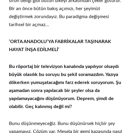
sifon deliği gibi bütün ülkeyi arkasından çeker götürür.
Bir an önce bütün bakış açımızı, her şeyimizi
değiştirmek zorundayız. Bu paradigma değişmesi
tarihsel bir açmaz…
‘ORTA ANADOLU’YA FABRİKALAR TAŞINARAK
HAYAT İNŞA EDİLMELİ’
Bu röportaj bir televizyon kanalında yapılıyor olsaydı
büyük olasılık bu soruyu bu şekil soramazdım. Yazıya
dökerken yumuşatacağımı farz ederek soruyorum. Şu
aşamadan sonra yapılacak bir şeyler olsa da
yapılamayacağını düşünüyorum. Deprem, şimdi de
olabilir. Geç kalınmış değil mi?
Bunu düşünmeyeceğiz. Bunu düşünürsek hiçbir şey
yapamayız. Çözüm var. Mesela bir gemi kazasında nasıl