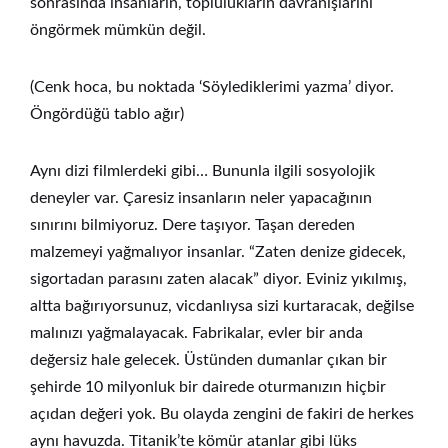
sonrasında insanların, toplulukların davranışlarını
öngörmek mümkün değil.
(Cenk hoca, bu noktada ‘Söylediklerimi yazma’ diyor.
Öngördüğü tablo ağır)
Aynı dizi filmlerdeki gibi… Bununla ilgili sosyolojik
deneyler var. Çaresiz insanların neler yapacağının
sınırını bilmiyoruz. Dere taşıyor. Taşan dereden
malzemeyi yağmalıyor insanlar. “Zaten denize gidecek,
sigortadan parasını zaten alacak” diyor. Eviniz yıkılmış,
altta bağırıyorsunuz, vicdanlıysa sizi kurtaracak, değilse
malınızı yağmalayacak. Fabrikalar, evler bir anda
değersiz hale gelecek. Üstünden dumanlar çıkan bir
şehirde 10 milyonluk bir dairede oturmanızın hiçbir
açıdan değeri yok. Bu olayda zengini de fakiri de herkes
aynı havuzda. Titanik’te kömür atanlar gibi lüks