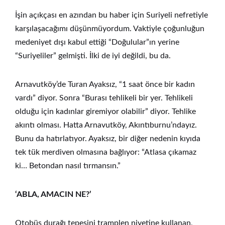
İşin açıkçası en azından bu haber için Suriyeli nefretiyle
karşılaşacağımı düşünmüyordum. Vaktiyle çoğunluğun
medeniyet dışı kabul ettiği “Doğulular”ın yerine
“Suriyeliler” gelmişti. İlki de iyi değildi, bu da.
Arnavutköy’de Turan Ayaksız, “1 saat önce bir kadın
vardı” diyor. Sonra “Burası tehlikeli bir yer. Tehlikeli
olduğu için kadınlar giremiyor olabilir” diyor. Tehlike
akıntı olması. Hatta Arnavutköy, Akıntıburnu’ndayız.
Bunu da hatırlatıyor. Ayaksız, bir diğer nedenin kıyıda
tek tük merdiven olmasına bağlıyor: “Atlasa çıkamaz
ki… Betondan nasıl tırmansın.”
‘ABLA, AMACIN NE?’
Otobüs durağı tepesini tramplen niyetine kullanan,