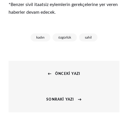
*Benzer sivil itaatsiz eylemlerin gerekçelerine yer veren
haberler devam edecek.
kadın
özgürlük
sahil
Yazı
ÖNCEKI YAZI
gezinmesi
Previous
post:
SONRAKI YAZI
Next
post: