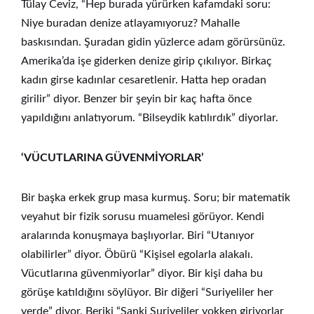
Tülay Ceviz, “Hep burada yürürken kafamdaki soru:
Niye buradan denize atlayamıyoruz? Mahalle
baskısından. Şuradan gidin yüzlerce adam görürsünüz.
Amerika’da işe giderken denize girip çıkılıyor. Birkaç
kadın girse kadınlar cesaretlenir. Hatta hep oradan
girilir” diyor. Benzer bir şeyin bir kaç hafta önce
yapıldığını anlatıyorum. “Bilseydik katılırdık” diyorlar.
‘VÜCUTLARINA GÜVENMİYORLAR’
Bir başka erkek grup masa kurmuş. Soru; bir matematik
veyahut bir fizik sorusu muamelesi görüyor. Kendi
aralarında konuşmaya başlıyorlar. Biri “Utanıyor
olabilirler” diyor. Öbürü “Kişisel egolarla alakalı.
Vücutlarına güvenmiyorlar” diyor. Bir kişi daha bu
görüşe katıldığını söylüyor. Bir diğeri “Suriyeliler her
yerde” diyor. Beriki “Sanki Suriyeliler yokken giriyorlar