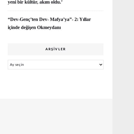
yeni bir kültür, akım oldu.’
“Dev-Genç’ten Dev- Mafya’ya”- 2: Yıllar
içinde değişen Okmeydanı
ARŞIVLER
Arşivler