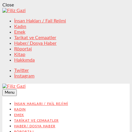
Close
İnsan Hakları / Fail Rejimi
Kadın
Emek
Tarikat ve Cemaatler
Haber/ Dosya Haber
Röportaj
Kitap
Hakkımda
Twitter
İnstagram
Menu
İNSAN HAKLARI / FAIL REJIMI
KADIN
EMEK
TARIKAT VE CEMAATLER
HABER/ DOSYA HABER
RÖPORTAJ