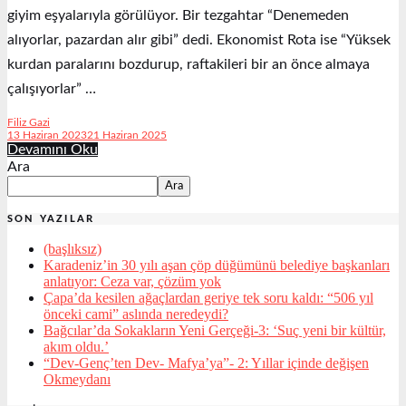
giyim eşyalarıyla görülüyor. Bir tezgahtar “Denemeden
alıyorlar, pazardan alır gibi” dedi. Ekonomist Rota ise “Yüksek
kurdan paralarını bozdurup, raftakileri bir an önce almaya
çalışıyorlar” …
Filiz Gazi
13 Haziran 2023
21 Haziran 2025
Devamını Oku
Ara
Ara
SON YAZILAR
(başlıksız)
Karadeniz’in 30 yılı aşan çöp düğümünü belediye başkanları
anlatıyor: Ceza var, çözüm yok
Çapa’da kesilen ağaçlardan geriye tek soru kaldı: “506 yıl
önceki cami” aslında neredeydi?
Bağcılar’da Sokakların Yeni Gerçeği-3: ‘Suç yeni bir kültür,
akım oldu.’
“Dev-Genç’ten Dev- Mafya’ya”- 2: Yıllar içinde değişen
Okmeydanı