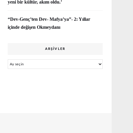
yeni bir kültür, akım oldu.’
“Dev-Genç’ten Dev- Mafya’ya”- 2: Yıllar
içinde değişen Okmeydanı
ARŞIVLER
Arşivler