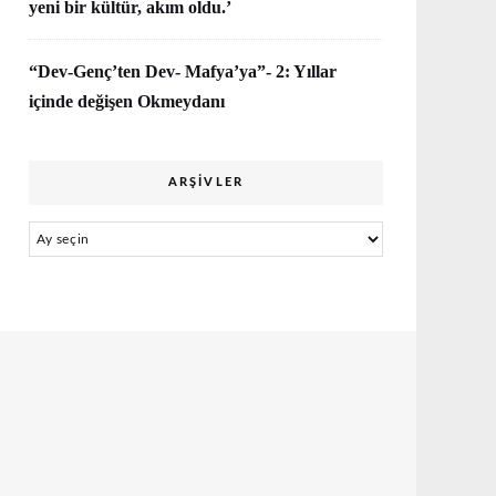
yeni bir kültür, akım oldu.’
“Dev-Genç’ten Dev- Mafya’ya”- 2: Yıllar
içinde değişen Okmeydanı
ARŞIVLER
Arşivler