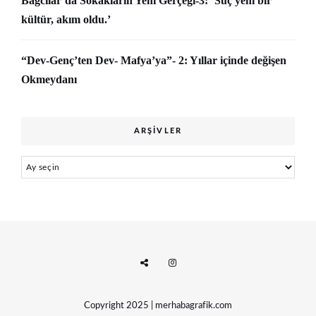
Bağcılar’da Sokakların Yeni Gerçeği-3: ‘Suç yeni bir
kültür, akım oldu.’
“Dev-Genç’ten Dev- Mafya’ya”- 2: Yıllar içinde değişen
Okmeydanı
ARŞIVLER
Arşivler
Copyright 2025 | merhabagrafik.com