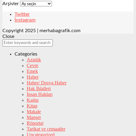
Arşivler
Twitter
İnstagram
Copyright 2025 | merhabagrafik.com
Close
Categories
Azınlık
Çevre
Emek
Haber
Haber/ Dosya Haber
Hak İhlalleri
İnsan Hakları
Kadın
Kitap
Makale
Manşet
Röportaj
Tarikat ve cemaatler
Uncategorized