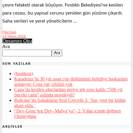
çevre felaketi olarak büyüyor. Fındıklı Belediyesi’ne kesilen
para cezası, bu yapısal sorunu yeniden gün yüzüne çıkardı.
Saha verileri ve yerel yöneticilerin …
Filiz Gazi
14 Mayıs 2026
Devamını Oku
Ara
Ara
SON YAZILAR
(başlıksız)
Karadeniz’in 30 yılı aşan çöp düğümünü belediye başkanları
anlatıyor: Ceza var, çözüm yok
Çapa’da kesilen ağaçlardan geriye tek soru kaldı: “506 yıl
önceki cami” aslında neredeydi?
Bağcılar’da Sokakların Yeni Gerçeği-3: ‘Suç yeni bir kültür,
akım oldu.’
“Dev-Genç’ten Dev- Mafya’ya”- 2: Yıllar içinde değişen
Okmeydanı
ARŞIVLER