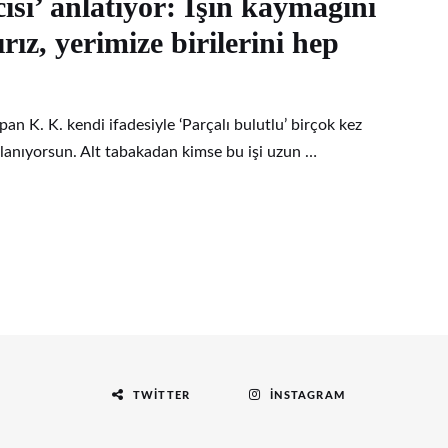
ısı’ anlatıyor: İşin kaymağını
rız, yerimize birilerini hep
pan K. K. kendi ifadesiyle ‘Parçalı bulutlu’ birçok kez
alanıyorsun. Alt tabakadan kimse bu işi uzun …
TWITTER
İNSTAGRAM