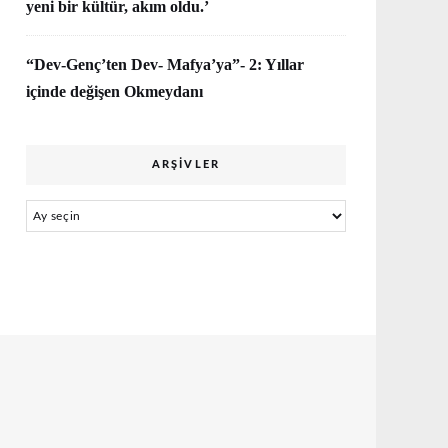
yeni bir kültür, akım oldu.’
“Dev-Genç’ten Dev- Mafya’ya”- 2: Yıllar
içinde değişen Okmeydanı
ARŞIVLER
Arşivler