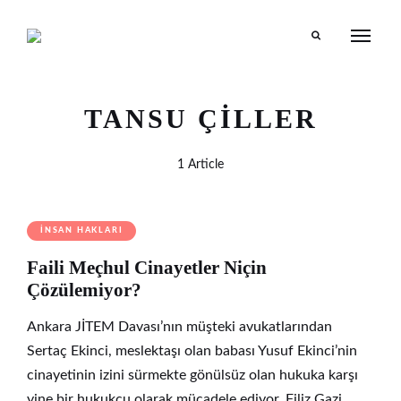
Search
TANSU ÇILLER
1 Article
İNSAN HAKLARI
Faili Meçhul Cinayetler Niçin
Çözülemiyor?
Ankara JİTEM Davası’nın müşteki avukatlarından
Sertaç Ekinci, meslektaşı olan babası Yusuf Ekinci’nin
cinayetinin izini sürmekte gönülsüz olan hukuka karşı
yine bir hukukçu olarak mücadele ediyor. Filiz Gazi