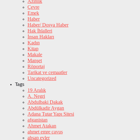
Azınlık
Çevre
Emek
Haber
Haber/ Dosya Haber
Hak İhlalleri
İnsan Hakları
Kadın
Kitap
Makale
Manşet
Röportaj
Tarikat ve cemaatler
Uncategorized
Tags
19 Aralık
A. Negri
Abdulbaki Dakak
Abdülkadir Aygan
Adana Tutar Yapı Sitesi
afganistan
Ahmet Atakan
ahmet emre çavuş
ahşap evler