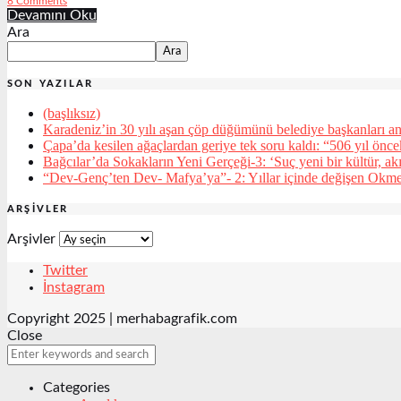
8 Comments
Devamını Oku
Ara
Ara
SON YAZILAR
(başlıksız)
Karadeniz’in 30 yılı aşan çöp düğümünü belediye başkanları an
Çapa’da kesilen ağaçlardan geriye tek soru kaldı: “506 yıl önc
Bağcılar’da Sokakların Yeni Gerçeği-3: ‘Suç yeni bir kültür, ak
“Dev-Genç’ten Dev- Mafya’ya”- 2: Yıllar içinde değişen Okm
ARŞIVLER
Arşivler
Twitter
İnstagram
Copyright 2025 | merhabagrafik.com
Close
Categories