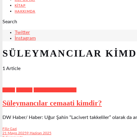
KITAP
HAKKIMDA
Search
Twitter
İnstagram
SÜLEYMANCILAR KIMD
1 Article
Kadın
Manşet
Tarikat ve cemaatler
Süleymancılar cemaati kimdir?
DW Haber/ Haber: Uğur Şahin “Lacivert takkeliler” olarak da a
Filiz Gazi
21 Mayıs 2025
9 Haziran 2025