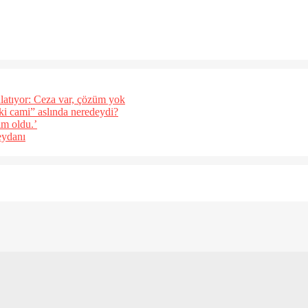
latıyor: Ceza var, çözüm yok
eki cami” aslında neredeydi?
ım oldu.’
eydanı