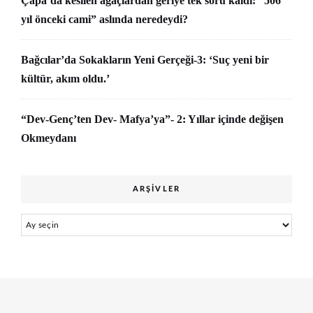
Çapa’da kesilen ağaçlardan geriye tek soru kaldı: “506
yıl önceki cami” aslında neredeydi?
Bağcılar’da Sokakların Yeni Gerçeği-3: ‘Suç yeni bir
kültür, akım oldu.’
“Dev-Genç’ten Dev- Mafya’ya”- 2: Yıllar içinde değişen
Okmeydanı
ARŞIVLER
Arşivler