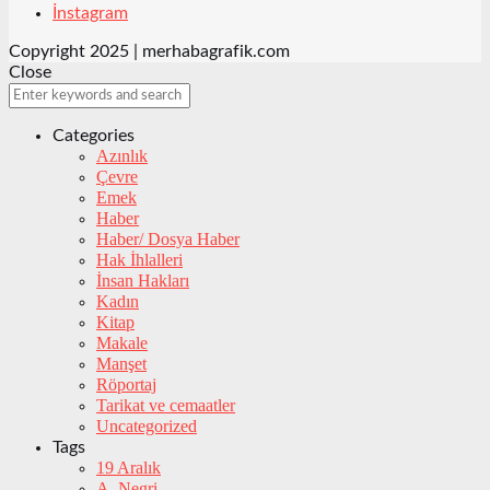
İnstagram
Copyright 2025 | merhabagrafik.com
Close
Categories
Azınlık
Çevre
Emek
Haber
Haber/ Dosya Haber
Hak İhlalleri
İnsan Hakları
Kadın
Kitap
Makale
Manşet
Röportaj
Tarikat ve cemaatler
Uncategorized
Tags
19 Aralık
A. Negri