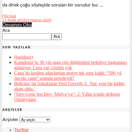
da direk çoğu söyleşide sorulan bir sorudur bu: …
Filiz Gazi
23 Aralık 2013
21 Haziran 2025
Devamını Oku
Ara
Ara
SON YAZILAR
(başlıksız)
Karadeniz’in 30 yılı aşan çöp düğümünü belediye başkanları
anlatıyor: Ceza var, çözüm yok
Çapa’da kesilen ağaçlardan geriye tek soru kaldı: “506 yıl
önceki cami” aslında neredeydi?
Bağcılar’da Sokakların Yeni Gerçeği-3: ‘Suç yeni bir kültür,
akım oldu.’
“Dev-Genç’ten Dev- Mafya’ya”- 2: Yıllar içinde değişen
Okmeydanı
ARŞIVLER
Arşivler
Twitter