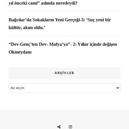
yıl önceki cami” aslında neredeydi?
Bağcılar’da Sokakların Yeni Gerçeği-3: ‘Suç yeni bir
kültür, akım oldu.’
“Dev-Genç’ten Dev- Mafya’ya”- 2: Yıllar içinde değişen
Okmeydanı
ARŞIVLER
Arşivler