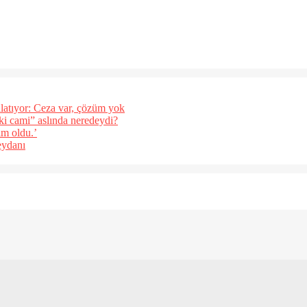
latıyor: Ceza var, çözüm yok
eki cami” aslında neredeydi?
ım oldu.’
eydanı