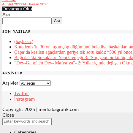
4 Eylül 2021
14 Haziran 2025
Devamını Oku
Ara
Ara
SON YAZILAR
(başlıksız)
Karadeniz’in 30 yılı aşan çöp düğümünü belediye başkanları an
Çapa’da kesilen ağaçlardan geriye tek soru kaldı: “506 yıl önc
Bağcılar’da Sokakların Yeni Gerçeği-3: ‘Suç yeni bir kültür, ak
“Dev-Genç’ten Dev- Mafya’ya”- 2: Yıllar içinde değişen Okm
ARŞIVLER
Arşivler
Twitter
İnstagram
Copyright 2025 | merhabagrafik.com
Close
Categories