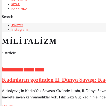
KITAP
HAKKIMDA
Search
Twitter
İnstagram
MILITALIZM
1 Article
İnsan Hakları
Kadın
Kitap
Kadınların gözünden II. Dünya Savaşı: Kadı
Aleksiyeviç’in Kadın Yok Savaşın Yüzünde kitabı, II. Dünya Savaş
hayrete şayan kahramanlıklar yok. Filiz Gazi Güç kadının elinde 
Filiz Gazi