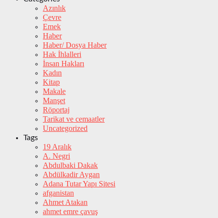
Azınlık
Çevre
Emek
Haber
Haber/ Dosya Haber
Hak İhlalleri
İnsan Hakları
Kadın
Kitap
Makale
Manşet
Röportaj
Tarikat ve cemaatler
Uncategorized
Tags
19 Aralık
A. Negri
Abdulbaki Dakak
Abdülkadir Aygan
Adana Tutar Yapı Sitesi
afganistan
Ahmet Atakan
ahmet emre çavuş