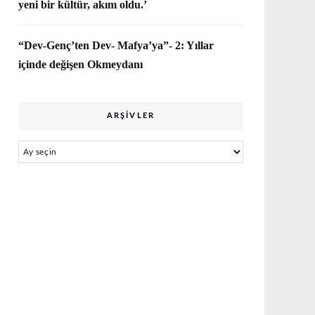
yeni bir kültür, akım oldu.’
“Dev-Genç’ten Dev- Mafya’ya”- 2: Yıllar
içinde değişen Okmeydanı
ARŞIVLER
Arşivler