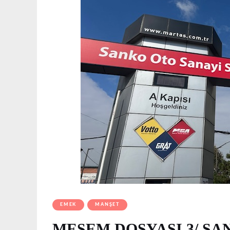
EMEK
MANŞET
MESEM DOSYASI 3/ S