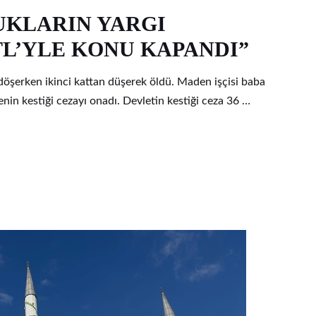
UKLARIN YARGI
 TL’YLE KONU KAPANDI”
döşerken ikinci kattan düşerek öldü. Maden işçisi baba
enin kestiği cezayı onadı. Devletin kestiği ceza 36 …