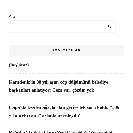
Ara
SON YAZILAR
(başlıksız)
Karadeniz’in 30 yılı aşan çöp düğümünü belediye
başkanları anlatıyor: Ceza var, çözüm yok
Çapa’da kesilen ağaçlardan geriye tek soru kaldı: “506
yıl önceki cami” aslında neredeydi?
Bağcılar’da Sokakların Yeni Gerçeği-3: ‘Suç yeni bir