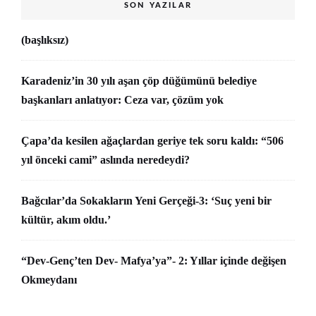
SON YAZILAR
(başlıksız)
Karadeniz’in 30 yılı aşan çöp düğümünü belediye
başkanları anlatıyor: Ceza var, çözüm yok
Çapa’da kesilen ağaçlardan geriye tek soru kaldı: “506
yıl önceki cami” aslında neredeydi?
Bağcılar’da Sokakların Yeni Gerçeği-3: ‘Suç yeni bir
kültür, akım oldu.’
“Dev-Genç’ten Dev- Mafya’ya”- 2: Yıllar içinde değişen
Okmeydanı