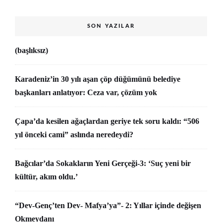
SON YAZILAR
(başlıksız)
Karadeniz’in 30 yılı aşan çöp düğümünü belediye
başkanları anlatıyor: Ceza var, çözüm yok
Çapa’da kesilen ağaçlardan geriye tek soru kaldı: “506
yıl önceki cami” aslında neredeydi?
Bağcılar’da Sokakların Yeni Gerçeği-3: ‘Suç yeni bir
kültür, akım oldu.’
“Dev-Genç’ten Dev- Mafya’ya”- 2: Yıllar içinde değişen
Okmeydanı