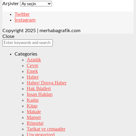
Arşivler
Twitter
İnstagram
Copyright 2025 | merhabagrafik.com
Close
Categories
Azınlık
Çevre
Emek
Haber
Haber/ Dosya Haber
Hak İhlalleri
İnsan Hakları
Kadın
Kitap
Makale
Manşet
Röportaj
Tarikat ve cemaatler
Uncategorized