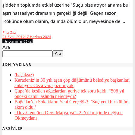
şiddetin toplumda etkisi üzerine “Suçu bize atıyorlar ama bu
aşırı hassasiyet dramanın gerçekliği değil. Geçen sezon
‘Kökünde ölüm olanın, dalında ölüm olur, meyvesinde de …
Filiz Gazi
21 Eylül 2019
17 Haziran 2025
Devamını Oku
Ara
Ara
SON YAZILAR
(başlıksız)
Karadeniz’in 30 yılı aşan çöp düğümünü belediye başkanları
anlatıyor: Ceza var, çözüm yok
Çapa’da kesilen ağaçlardan geriye tek soru kaldı: “506 yıl
önceki cami” aslında neredeydi?
Bağcılar’da Sokakların Yeni Gerçeği-3: ‘Suç yeni bir kültür,
akım oldu.’
“Dev-Genç’ten Dev- Mafya’ya”- 2: Yıllar içinde değişen
Okmeydanı
ARŞIVLER