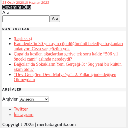
23 Ocak 2020
10 Haziran 2025
Devamını Oku
Ara
Ara
SON YAZILAR
(başlıksız)
Karadeniz’in 30 yılı aşan çöp düğümünü belediye başkanları
anlatıyor: Ceza var, çözüm yok
Çapa’da kesilen ağaçlardan geriye tek soru kaldı: “506 yıl
önceki cami” aslında neredeydi?
Bağcılar’da Sokakların Yeni Gerçeği-3: ‘Suç yeni bir kültür,
akım oldu.’
“Dev-Genç’ten Dev- Mafya’ya”- 2: Yıllar içinde değişen
Okmeydanı
ARŞIVLER
Arşivler
Twitter
İnstagram
Copyright 2025 | merhabagrafik.com