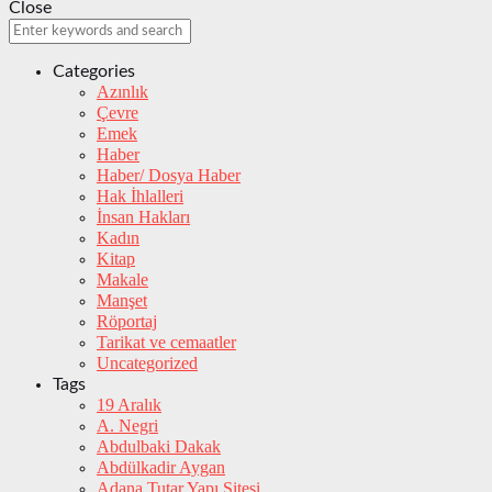
Close
Categories
Azınlık
Çevre
Emek
Haber
Haber/ Dosya Haber
Hak İhlalleri
İnsan Hakları
Kadın
Kitap
Makale
Manşet
Röportaj
Tarikat ve cemaatler
Uncategorized
Tags
19 Aralık
A. Negri
Abdulbaki Dakak
Abdülkadir Aygan
Adana Tutar Yapı Sitesi