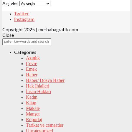
Arşivler
Twitter
İnstagram
Copyright 2025 | merhabagrafik.com
Close
Categories
Azınlık
Çevre
Emek
Haber
Haber/ Dosya Haber
Hak İhlalleri
İnsan Hakları
Kadın
Kitap
Makale
Manşet
Röportaj
Tarikat ve cemaatler
Uncategorized