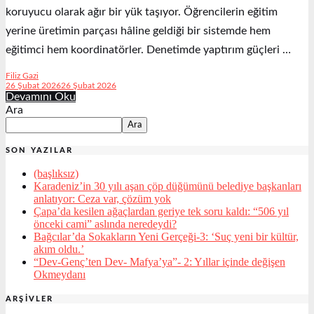
koruyucu olarak ağır bir yük taşıyor. Öğrencilerin eğitim
yerine üretimin parçası hâline geldiği bir sistemde hem
eğitimci hem koordinatörler. Denetimde yaptırım güçleri …
Filiz Gazi
26 Şubat 2026
26 Şubat 2026
Devamını Oku
Ara
Ara
SON YAZILAR
(başlıksız)
Karadeniz’in 30 yılı aşan çöp düğümünü belediye başkanları
anlatıyor: Ceza var, çözüm yok
Çapa’da kesilen ağaçlardan geriye tek soru kaldı: “506 yıl
önceki cami” aslında neredeydi?
Bağcılar’da Sokakların Yeni Gerçeği-3: ‘Suç yeni bir kültür,
akım oldu.’
“Dev-Genç’ten Dev- Mafya’ya”- 2: Yıllar içinde değişen
Okmeydanı
ARŞIVLER