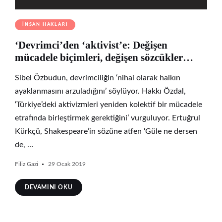
İNSAN HAKLARI
‘Devrimci’den ‘aktivist’e: Değişen
mücadele biçimleri, değişen sözcükler…
Sibel Özbudun, devrimciliğin ‘nihai olarak halkın
ayaklanmasını arzuladığını’ söylüyor. Hakkı Özdal,
‘Türkiye’deki aktivizmleri yeniden kolektif bir mücadele
etrafında birleştirmek gerektiğini’ vurguluyor. Ertuğrul
Kürkçü, Shakespeare’in sözüne atfen ‘Güle ne dersen
de, …
Filiz Gazi
29 Ocak 2019
DEVAMINI OKU