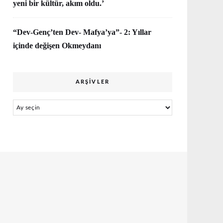
yeni bir kültür, akım oldu.’
“Dev-Genç’ten Dev- Mafya’ya”- 2: Yıllar
içinde değişen Okmeydanı
ARŞIVLER
Arşivler