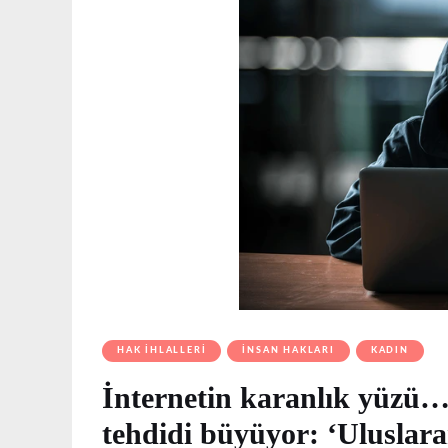
HAK İHLALLERI
İNSAN HAKLARI
KADIN
İnternetin karanlık yüzü…
tehdidi büyüyor: ‘Uluslara