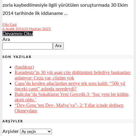
zorla kaybedilmesiyle ilgili yürütülen soruşturmada 30 Ekim
2014 tarihinde ilk iddianame …
Filiz Gazi
6 Aralık 2016
10 Haziran 2025
Devamını Oku
Ara
Ara
SON YAZILAR
(başlıksız)
Karadeniz’in 30 yılı aşan çöp düğümünü belediye başkanları
anlatıyor: Ceza var, çözüm yok
Çapa’da kesilen ağaçlardan geriye tek soru kaldı: “506 yıl
önceki cami” aslında neredeydi?
Bağcılar’da Sokakların Yeni Gerçeği-3: ‘Suç yeni bir kültür,
akım oldu.’
“Dev-Genç’ten Dev- Mafya’ya”- 2: Yıllar içinde değişen
Okmeydanı
ARŞIVLER
Arşivler