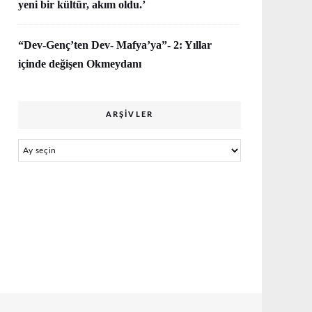
yeni bir kültür, akım oldu.’
“Dev-Genç’ten Dev- Mafya’ya”- 2: Yıllar
içinde değişen Okmeydanı
ARŞIVLER
Arşivler