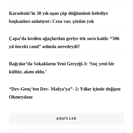
Karadeniz’in 30 yılı aşan çöp düğümünü belediye
başkanları anlatıyor: Ceza var, çözüm yok
Çapa’da kesilen ağaçlardan geriye tek soru kaldı: “506
yıl önceki cami” aslında neredeydi?
Bağcılar’da Sokakların Yeni Gerçeği-3: ‘Suç yeni bir
kültür, akım oldu.’
“Dev-Genç’ten Dev- Mafya’ya”- 2: Yıllar içinde değişen
Okmeydanı
ARŞIVLER
Arşivler