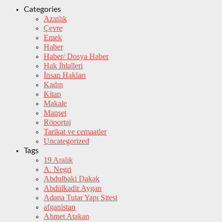
Categories
Azınlık
Çevre
Emek
Haber
Haber/ Dosya Haber
Hak İhlalleri
İnsan Hakları
Kadın
Kitap
Makale
Manşet
Röportaj
Tarikat ve cemaatler
Uncategorized
Tags
19 Aralık
A. Negri
Abdulbaki Dakak
Abdülkadir Aygan
Adana Tutar Yapı Sitesi
afganistan
Ahmet Atakan