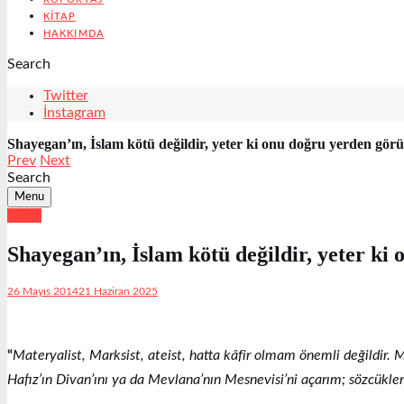
KITAP
HAKKIMDA
Search
Twitter
İnstagram
Shayegan’ın, İslam kötü değildir, yeter ki onu doğru yerden görü
Prev
Next
Search
Menu
Kitap
Shayegan’ın, İslam kötü değildir, yeter ki
26 Mayıs 2014
21 Haziran 2025
“
Materyalist, Marksist, ateist, hatta kâfir olmam önemli değildir. M
Hafız’ın Divan’ını ya da Mevlana’nın Mesnevisi’ni açarım; sözcükler