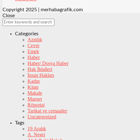
Copyright 2025 | merhabagrafik.com
Close
Categories
Azınlık
Çevre
Emek
Haber
Haber/ Dosya Haber
Hak İhlalleri
İnsan Hakları
Kadın
Kitap
Makale
Manşet
Röportaj
Tarikat ve cemaatler
Uncategorized
Tags
19 Aralık
A. Negri