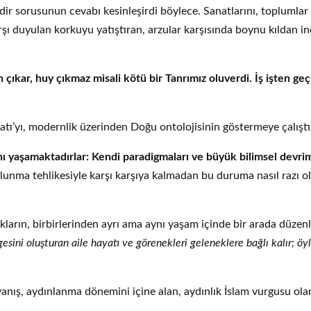
indir sorusunun cevabı kesinleşirdi böylece. Sanatlarını, topluml
rşı duyulan korkuyu yatıştıran, arzular karşısında boynu kıldan i
an çıkar, huy çıkmaz misali kötü bir Tanrımız oluverdi. İş işten ge
 Batı’yı, modernlik üzerinden Doğu ontolojisinin göstermeye çalışt
nını yaşamaktadırlar: Kendi paradigmaları ve büyük bilimsel dev
lunma tehlikesiyle karşı karşıya kalmadan bu duruma nasıl razı o
lıkların, birbirlerinden ayrı ama aynı yaşam içinde bir arada düze
gesini oluşturan aile hayatı ve görenekleri geleneklere bağlı kalır; ö
uyanış, aydınlanma dönemini içine alan, aydınlık İslam vurgusu ola