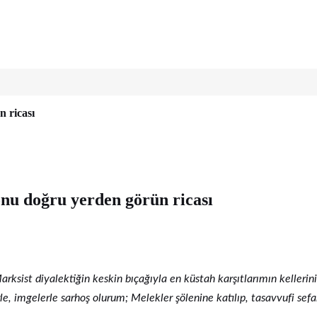
n ricası
 onu doğru yerden görün ricası
arksist diyalektiğin keskin bıçağıyla en küstah karşıtlarımın kelleri
le, imgelerle sarhoş olurum; Melekler şölenine katılıp, tasavvufi sef