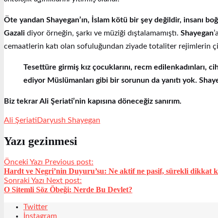
Öte yandan Shayegan’ın, İslam kötü bir şey değildir, insanı boğ
Gazali
diyor örneğin, şarkı ve müziği dıştalamamıştı.
Shayegan
’
cemaatlerin katı olan sofuluğundan ziyade totaliter rejimlerin çirk
Tesettüre girmiş kız çocuklarını, recm edilenkadınları, c
ediyor Müslümanları gibi bir sorunun da yanıtı yok. Shaye
Biz tekrar Ali Şeriati’nin kapısına döneceğiz sanırım.
Ali Şeriati
Daryush Shayegan
Yazı gezinmesi
Önceki Yazı
Previous post:
Hardt ve Negri’nin Duyuru’su: Ne aktif ne pasif, sürekli dikkat 
Sonraki Yazı
Next post:
O Sitemli Söz Öbeği: Nerde Bu Devlet?
Twitter
İnstagram