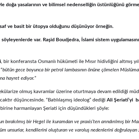
niyle doğa yasalarının ve bilimsel nedenselliğin üstünlüğünü gö
saf ve basit bir ütopya olduğunu düşünüyor örneğin.
 söyleyenlerde var. Raşid Boudjedra, İslami sistem uygulamasını
i
, bir konferansta Osmanlı hükümeti ile Mısır hidivliğini altmış yı
 “
bütün gece boyunca bir petrol lambasının önüne çömelen Müslüman
na hayret ediyor.
”
 sekülarize olmuş kavramlar üzerine oturtmaya devam edildiği mü
acaktır düşüncesinde. “Batılılaşmış ideolog” dediği
Ali Şeriati’yi 
irbirine harmanlayan Şeriati için düşündükleri şöyle:
 bırakılmış bir Hegel ile kuramdan ve praxis’ten arındırılmış bir Marx
 tüm unsurlar, kendilerini oluşturan ve varoluş nedenlerini doğrulaya