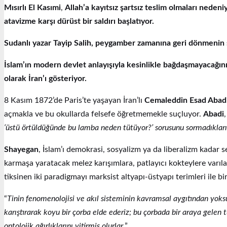
Mısırlı El Kasımi
,
Allah’a kayıtsız şartsız teslim olmaları nede
atavizme karşı dürüst bir saldırı başlatıyor.
Sudanlı yazar Tayip Salih, peygamber zamanına geri dönmenin 
İslam’ın modern devlet anlayışıyla kesinlikle bağdaşmayacağını
olarak İran’ı gösteriyor.
8 Kasım 1872’de Paris’te yaşayan İran’lı
Cemaleddin Esad Abad
açmakla ve bu okullarda felsefe öğretmemekle suçluyor.
Abadi
,
‘üstü örtüldüğünde bu lamba neden tütüyor?’ sorusunu sormadıkları
Shayegan
, İslam’ı demokrasi, sosyalizm ya da liberalizm kadar
karmaşa yaratacak melez karışımlara, patlayıcı kokteylere varıl
tiksinen iki paradigmayı marksist altyapı-üstyapı terimleri ile b
“
Tinin fenomenolojisi ve akıl sisteminin kavramsal aygıtından yoksun
karıştırarak koyu bir çorba elde ederiz; bu çorbada bir araya gelen
ontolojik ağırlıklarını yitirmiş olurlar.
”