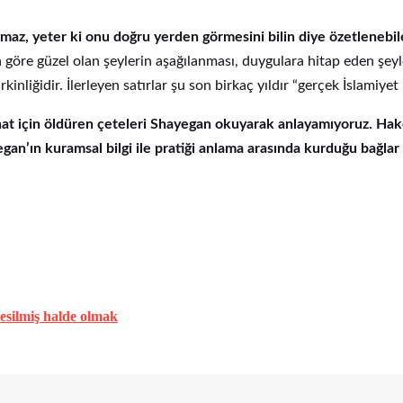
maz, yeter ki onu doğru yerden görmesini bilin diye özetlenebile
a göre güzel olan şeylerin aşağılanması, duygulara hitap eden şeyler
inliğidir. İlerleyen satırlar şu son birkaç yıldır “gerçek İslamiyet
ihat için öldüren çeteleri Shayegan okuyarak anlayamıyoruz.
Hake
gan’ın kuramsal bilgi ile pratiği anlama arasında kurduğu bağlar 
kesilmiş halde olmak