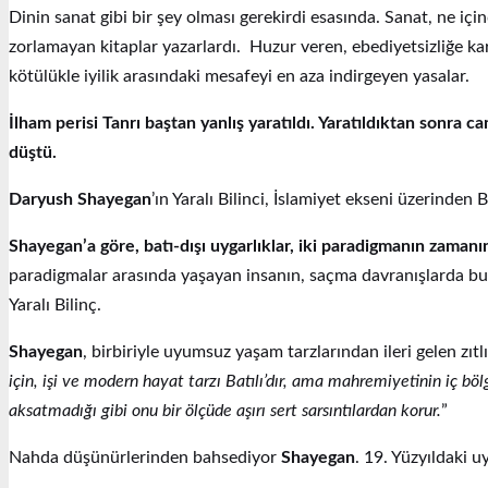
Dinin sanat gibi bir şey olması gerekirdi esasında. Sanat, ne iç
zorlamayan kitaplar yazarlardı. Huzur veren, ebediyetsizliğe ka
kötülükle iyilik arasındaki mesafeyi en aza indirgeyen yasalar.
İlham perisi Tanrı baştan yanlış yaratıldı. Yaratıldıktan sonra c
düştü.
Daryush Shayegan
’ın Yaralı Bilinci, İslamiyet ekseni üzerinden
Shayegan’a göre, batı-dışı uygarlıklar, iki paradigmanın zama
paradigmalar arasında yaşayan insanın, saçma davranışlarda bu
Yaralı Bilinç.
Shayegan
, birbiriyle uyumsuz yaşam tarzlarından ileri gelen zıt
için, işi ve modern hayat tarzı Batılı’dır, ama mahremiyetinin iç böl
aksatmadığı gibi onu bir ölçüde aşırı sert sarsıntılardan korur.
”
Nahda düşünürlerinden bahsediyor
Shayegan
. 19. Yüzyıldaki 