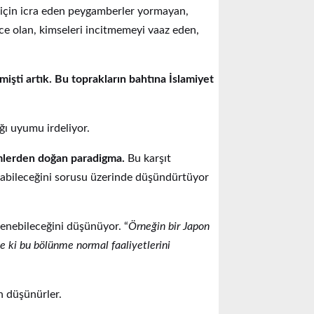
ar için icra eden peygamberler yormayan,
nce olan, kimseleri incitmemeyi vaaz eden,
çmişti artık. Bu toprakların bahtına İslamiyet
ığı uyumu irdeliyor.
rimlerden doğan paradigma.
Bu karşıt
labileceğini sorusu üzerinde düşündürtüyor
nlenebileceğini düşünüyor. “
Örneğin bir Japon
yle ki bu bölünme normal faaliyetlerini
n düşünürler.