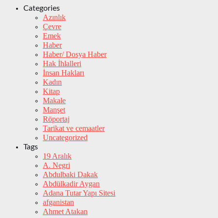
Categories
Azınlık
Çevre
Emek
Haber
Haber/ Dosya Haber
Hak İhlalleri
İnsan Hakları
Kadın
Kitap
Makale
Manşet
Röportaj
Tarikat ve cemaatler
Uncategorized
Tags
19 Aralık
A. Negri
Abdulbaki Dakak
Abdülkadir Aygan
Adana Tutar Yapı Sitesi
afganistan
Ahmet Atakan