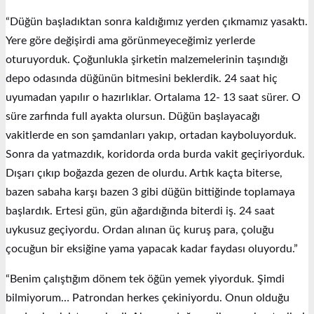
“Düğün başladıktan sonra kaldığımız yerden çıkmamız yasaktı.
Yere göre değişirdi ama görünmeyeceğimiz yerlerde
oturuyorduk. Çoğunlukla şirketin malzemelerinin taşındığı
depo odasında düğünün bitmesini beklerdik. 24 saat hiç
uyumadan yapılır o hazırlıklar. Ortalama 12- 13 saat sürer. O
süre zarfında full ayakta olursun. Düğün başlayacağı
vakitlerde en son şamdanları yakıp, ortadan kayboluyorduk.
Sonra da yatmazdık, koridorda orda burda vakit geçiriyorduk.
Dışarı çıkıp boğazda gezen de olurdu. Artık kaçta biterse,
bazen sabaha karşı bazen 3 gibi düğün bittiğinde toplamaya
başlardık. Ertesi gün, gün ağardığında biterdi iş. 24 saat
uykusuz geçiyordu. Ordan alınan üç kuruş para, çoluğu
çocuğun bir eksiğine yama yapacak kadar faydası oluyordu.”
“Benim çalıştığım dönem tek öğün yemek yiyorduk. Şimdi
bilmiyorum… Patrondan herkes çekiniyordu. Onun olduğu