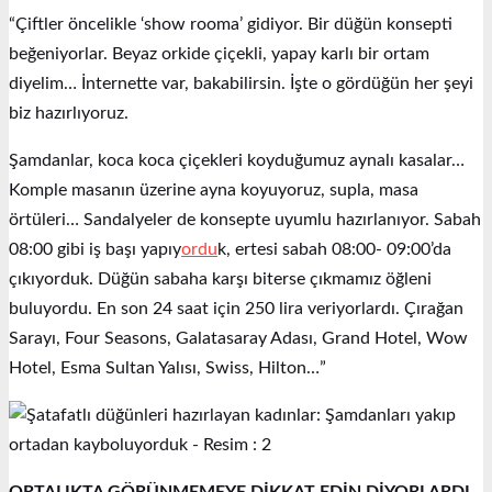
“Çiftler öncelikle ‘show rooma’ gidiyor. Bir düğün konsepti
beğeniyorlar. Beyaz orkide çiçekli, yapay karlı bir ortam
diyelim… İnternette var, bakabilirsin. İşte o gördüğün her şeyi
biz hazırlıyoruz.
Şamdanlar, koca koca çiçekleri koyduğumuz aynalı kasalar…
Komple masanın üzerine ayna koyuyoruz, supla, masa
örtüleri… Sandalyeler de konsepte uyumlu hazırlanıyor. Sabah
08:00 gibi iş başı yapıy
ordu
k, ertesi sabah 08:00- 09:00’da
çıkıyorduk. Düğün sabaha karşı biterse çıkmamız öğleni
buluyordu. En son 24 saat için 250 lira veriyorlardı. Çırağan
Sarayı, Four Seasons, Galatasaray Adası, Grand Hotel, Wow
Hotel, Esma Sultan Yalısı, Swiss, Hilton…”
ORTALIKTA GÖRÜNMEMEYE DİKKAT EDİN DİYORLARDI