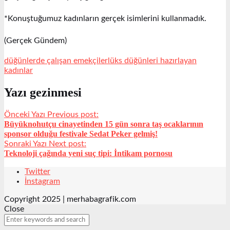
*Konuştuğumuz kadınların gerçek isimlerini kullanmadık.
(Gerçek Gündem)
düğünlerde çalışan emekçiler
lüks düğünleri hazırlayan
kadınlar
Yazı gezinmesi
Önceki Yazı
Previous post:
Büyüknohutçu cinayetinden 15 gün sonra taş ocaklarının
sponsor olduğu festivale Sedat Peker gelmiş!
Sonraki Yazı
Next post:
Teknoloji çağında yeni suç tipi: İntikam pornosu
Twitter
İnstagram
Copyright 2025 | merhabagrafik.com
Close