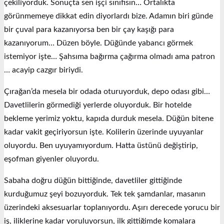
çekiliyorduk. Sonuçta sen işçi sınıfısın… Ortalıkta
görünmemeye dikkat edin diyorlardı bize. Adamın biri günde
bir çuval para kazanıyorsa ben bir çay kaşığı para
kazanıyorum… Düzen böyle. Düğünde yabancı görmek
istemiyor işte… Şahsıma bağırma çağırma olmadı ama patron
… acayip cazgır biriydi.
Çırağan’da mesela bir odada oturuyorduk, depo odası gibi…
Davetlilerin görmediği yerlerde oluyorduk. Bir hotelde
bekleme yerimiz yoktu, kapıda durduk mesela. Düğün bitene
kadar vakit geçiriyorsun işte. Kolilerin üzerinde uyuyanlar
oluyordu. Ben uyuyamıyordum. Hatta üstünü değiştirip,
eşofman giyenler oluyordu.
Sabaha doğru düğün bittiğinde, davetliler gittiğinde
kurduğumuz şeyi bozuyorduk. Tek tek şamdanlar, masanın
üzerindeki aksesuarlar toplanıyordu. Aşırı derecede yorucu bir
iş, iliklerine kadar yoruluyorsun, ilk gittiğimde komalara