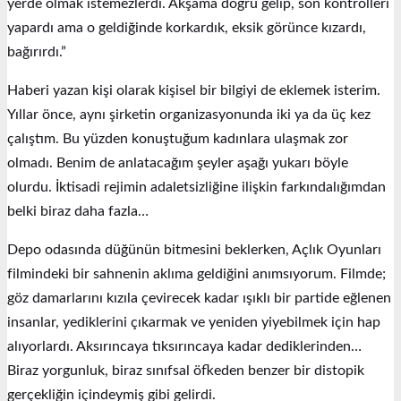
yerde olmak istemezlerdi. Akşama doğru gelip, son kontrolleri
yapardı ama o geldiğinde korkardık, eksik görünce kızardı,
bağırırdı.”
Haberi yazan kişi olarak kişisel bir bilgiyi de eklemek isterim.
Yıllar önce, aynı şirketin organizasyonunda iki ya da üç kez
çalıştım. Bu yüzden konuştuğum kadınlara ulaşmak zor
olmadı. Benim de anlatacağım şeyler aşağı yukarı böyle
olurdu. İktisadi rejimin adaletsizliğine ilişkin farkındalığımdan
belki biraz daha fazla…
Depo odasında düğünün bitmesini beklerken, Açlık Oyunları
filmindeki bir sahnenin aklıma geldiğini anımsıyorum. Filmde;
göz damarlarını kızıla çevirecek kadar ışıklı bir partide eğlenen
insanlar, yediklerini çıkarmak ve yeniden yiyebilmek için hap
alıyorlardı. Aksırıncaya tıksırıncaya kadar dediklerinden…
Biraz yorgunluk, biraz sınıfsal öfkeden benzer bir distopik
gerçekliğin içindeymiş gibi gelirdi.