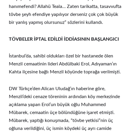
hanımefendi? Allahü Teala… Zaten tarikatta, tasavvufta
tövbe şeyh efendiye yapılıyor derseniz çok çok büyük
bir yanlış yapmış olursunuz” sözlerini kullandı.
TÖVBELER İPTAL EDİLDİ İDDİASININ BAŞLANGICI
İstanbul’da, sahibi oldukları özel bir hastanede ölen
Menzil cemaatinin lideri Abdülbaki Erol, Adıyaman’ın
Kahta ilçesine bağlı Menzil köyünde toprağa verilmişti.
DW Türkçe’den Alican Uludağ’ın haberine göre,
Menzil’deki cenaze töreninin ardından köy merkezinde
açıklama yapan Erol’un büyük oğlu Muhammed
Mübarek, cemaatin üçe bölündüğüne işaret etmişti.
Mübarek, yaptığı konuşmada, “tövbe yetkisi”nin üç
oğluna verildiğini, üç ismin köydeki üç ayrı camide