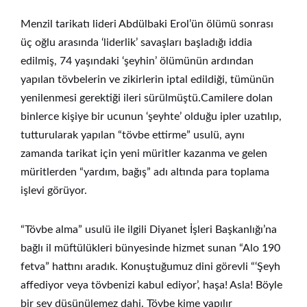
Menzil tarikatı lideri Abdülbaki Erol’ün ölümü sonrası
üç oğlu arasında ‘liderlik’ savaşları başladığı iddia
edilmiş, 74 yaşındaki ‘şeyhin’ ölümünün ardından
yapılan tövbelerin ve zikirlerin iptal edildiği, tümünün
yenilenmesi gerektiği ileri sürülmüştü.Camilere dolan
binlerce kişiye bir ucunun ‘şeyhte’ olduğu ipler uzatılıp,
tutturularak yapılan “tövbe ettirme” usulü, aynı
zamanda tarikat için yeni müritler kazanma ve gelen
müritlerden “yardım, bağış” adı altında para toplama
işlevi görüyor.
“Tövbe alma” usulü ile ilgili Diyanet İşleri Başkanlığı’na
bağlı il müftülükleri bünyesinde hizmet sunan “Alo 190
fetva” hattını aradık. Konuştuğumuz dini görevli “‘Şeyh
affediyor veya tövbenizi kabul ediyor’, haşa! Asla! Böyle
bir şey düşünülemez dahi. Tövbe kime yapılır