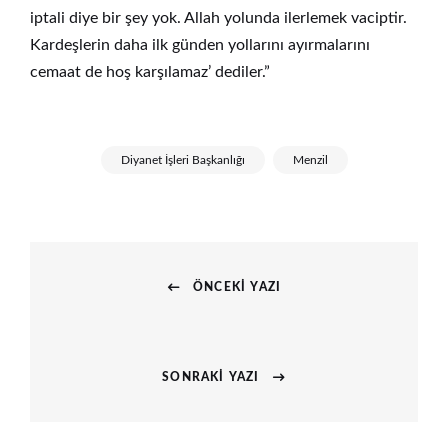
iptali diye bir şey yok. Allah yolunda ilerlemek vaciptir.
Kardeşlerin daha ilk günden yollarını ayırmalarını
cemaat de hoş karşılamaz’ dediler.”
Diyanet İşleri Başkanlığı
Menzil
Yazı
ÖNCEKI YAZI
gezinmesi
Previous
post:
SONRAKI YAZI
Next
post: