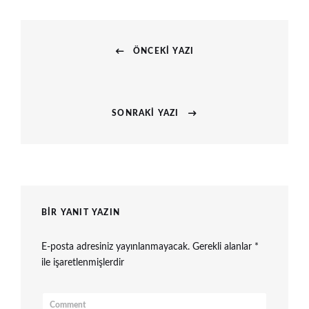
Yazı
ÖNCEKI YAZI
gezinmesi
Previous
post:
SONRAKI YAZI
Next
post:
BIR YANIT YAZIN
E-posta adresiniz yayınlanmayacak.
Gerekli alanlar
*
ile işaretlenmişlerdir