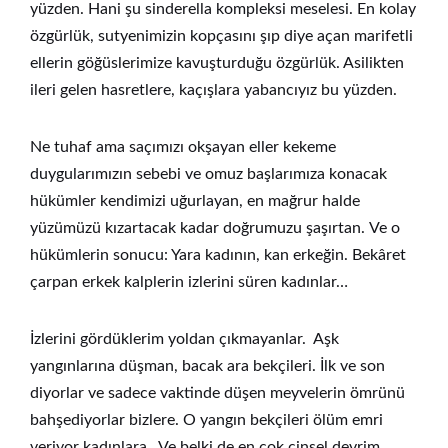
yüzden. Hani şu sinderella kompleksi meselesi. En kolay
özgürlük, sutyenimizin kopçasını şıp diye açan marifetli
ellerin göğüslerimize kavuşturduğu özgürlük. Asilikten
ileri gelen hasretlere, kaçışlara yabancıyız bu yüzden.
Ne tuhaf ama saçımızı okşayan eller kekeme
duygularımızın sebebi ve omuz başlarımıza konacak
hükümler kendimizi uğurlayan, en mağrur halde
yüzümüzü kızartacak kadar doğrumuzu şaşırtan.
Ve o
hükümlerin sonucu: Yara kadının, kan erkeğin. Bekâret
çarpan erkek kalplerin izlerini süren kadınlar…
İzlerini gördüklerim yoldan çıkmayanlar. Aşk
yangınlarına düşman, bacak ara bekçileri. İlk ve son
diyorlar ve sadece vaktinde düşen meyvelerin ömrünü
bahşediyorlar bizlere. O yangın bekçileri ölüm emri
veriyor kadınlara. Ve belki de en çok cinsel devrim