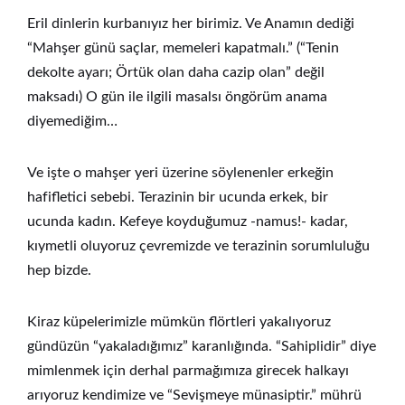
Eril dinlerin kurbanıyız her birimiz. Ve Anamın dediği
“Mahşer günü saçlar, memeleri kapatmalı.” (“Tenin
dekolte ayarı; Örtük olan daha cazip olan” değil
maksadı) O gün ile ilgili masalsı öngörüm anama
diyemediğim…
Ve işte o mahşer yeri üzerine söylenenler erkeğin
hafifletici sebebi. Terazinin bir ucunda erkek, bir
ucunda kadın. Kefeye koyduğumuz -namus!- kadar,
kıymetli oluyoruz çevremizde ve terazinin sorumluluğu
hep bizde.
Kiraz küpelerimizle mümkün flörtleri yakalıyoruz
gündüzün “yakaladığımız” karanlığında. “Sahiplidir” diye
mimlenmek için derhal parmağımıza girecek halkayı
arıyoruz kendimize ve “Sevişmeye münasiptir.” mührü