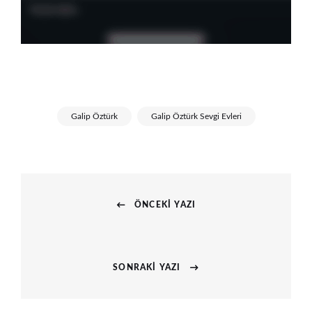
Galip Öztürk
Galip Öztürk Sevgi Evleri
Yazı
ÖNCEKI YAZI
gezinmesi
Previous
post:
SONRAKI YAZI
Next
post: