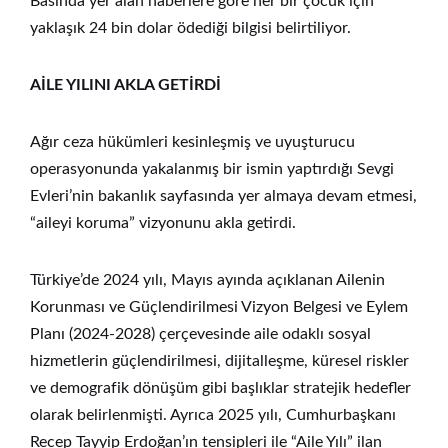
Basında yer alan haberlere göre her bir çocuk için
yaklaşık 24 bin dolar ödediği bilgisi belirtiliyor.
AİLE YILINI AKLA GETİRDİ
Ağır ceza hükümleri kesinleşmiş ve uyuşturucu
operasyonunda yakalanmış bir ismin yaptırdığı Sevgi
Evleri’nin bakanlık sayfasında yer almaya devam etmesi,
“aileyi koruma” vizyonunu akla getirdi.
Türkiye’de 2024 yılı, Mayıs ayında açıklanan Ailenin
Korunması ve Güçlendirilmesi Vizyon Belgesi ve Eylem
Planı (2024-2028) çerçevesinde aile odaklı sosyal
hizmetlerin güçlendirilmesi, dijitalleşme, küresel riskler
ve demografik dönüşüm gibi başlıklar stratejik hedefler
olarak belirlenmişti. Ayrıca 2025 yılı, Cumhurbaşkanı
Recep Tayyip Erdoğan’ın tensipleri ile “Aile Yılı” ilan